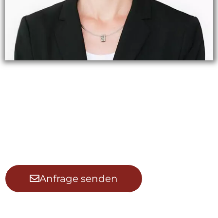
Helle Fordyce
Simultandolmetscherin für Deutsch,
Englisch & Spanisch
Anfrage senden