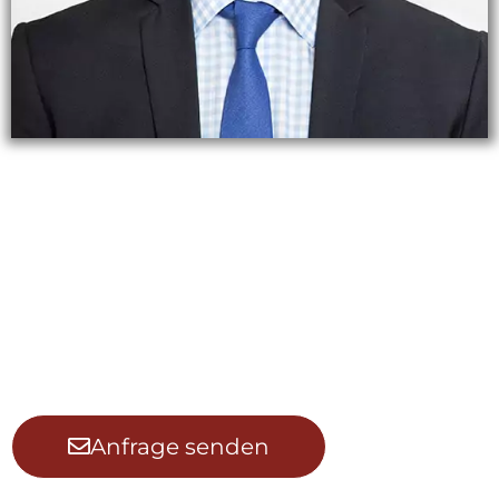
Conrado Portugal
Simultan-Dolmetscher und
Konferenzdolmetscher für Deutsch,
Spanisch & Englisch
Anfrage senden